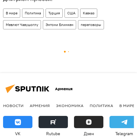
В мире
Политика
Турция
США
Кавказ
Мевлют Чавушоглу
Энтони Блинкен
переговоры
Армения
НОВОСТИ
АРМЕНИЯ
ЭКОНОМИКА
ПОЛИТИКА
В МИРЕ
VK
Rutube
Дзен
Telegram