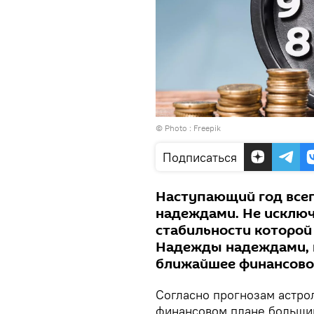
© Photo :
Freepik
Подписаться
Наступающий год всег
надеждами. Не исключ
стабильности которой 
Надежды надеждами, н
ближайшее финансовое
Согласно прогнозам астрол
финансовом плане большин