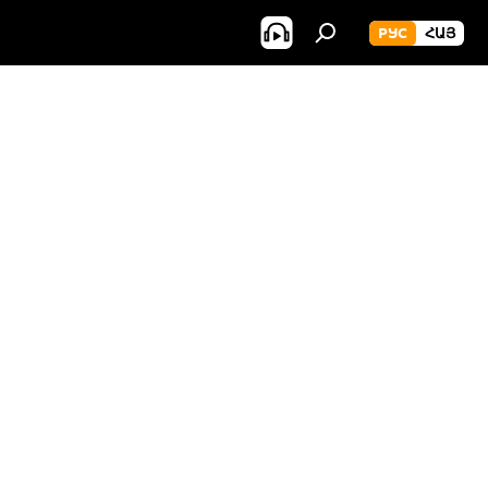
РУС
ՀԱՅ