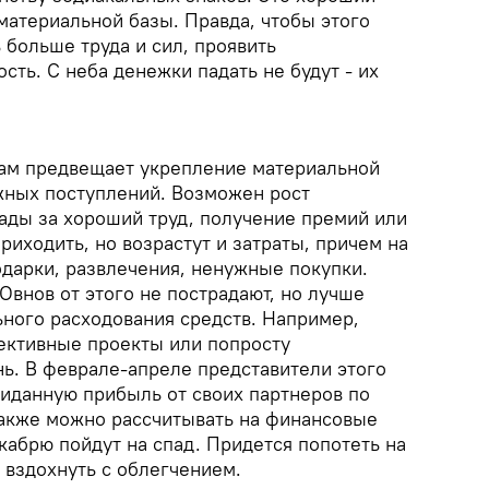
материальной базы. Правда, чтобы этого
больше труда и сил, проявить
сть. С неба денежки падать не будут - их
ам предвещает укрепление материальной
жных поступлений. Возможен рост
рады за хороший труд, получение премий или
приходить, но возрастут и затраты, причем на
одарки, развлечения, ненужные покупки.
внов от этого не пострадают, но лучше
ного расходования средств. Например,
пективные проекты или попросту
нь. В феврале-апреле представители этого
жиданную прибыль от своих партнеров по
также можно рассчитывать на финансовые
кабрю пойдут на спад. Придется попотеть на
а вздохнуть с облегчением.