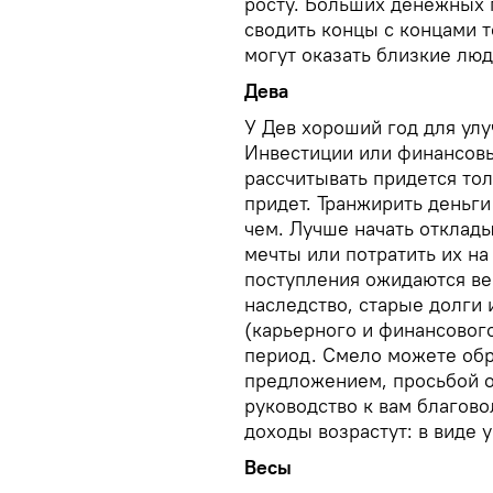
росту. Больших денежных п
сводить концы с концами 
могут оказать близкие люд
Дева
У Дев хороший год для ул
Инвестиции или финансовы
рассчитывать придется тол
придет. Транжирить деньги
чем. Лучше начать отклады
мечты или потратить их н
поступления ожидаются ве
наследство, старые долги 
(карьерного и финансового
период. Смело можете обр
предложением, просьбой о
руководство к вам благово
доходы возрастут: в виде 
Весы