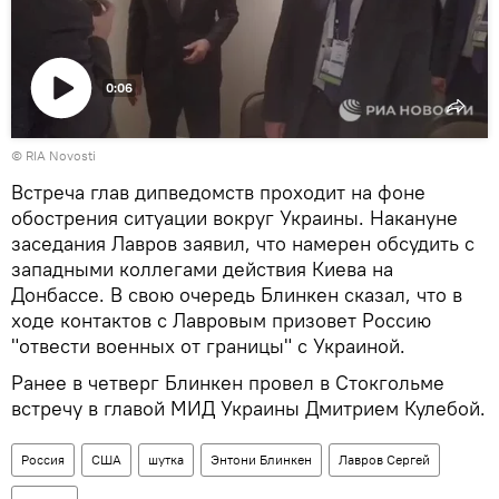
0:06
Воспроизвести
© RIA Novosti
видео
Встреча глав дипведомств проходит на фоне
обострения ситуации вокруг Украины. Накануне
заседания Лавров заявил, что намерен обсудить с
западными коллегами действия Киева на
Донбассе. В свою очередь Блинкен сказал, что в
ходе контактов с Лавровым призовет Россию
"отвести военных от границы" с Украиной.
Ранее в четверг Блинкен провел в Стокгольме
встречу в главой МИД Украины Дмитрием Кулебой.
Россия
США
шутка
Энтони Блинкен
Лавров Сергей