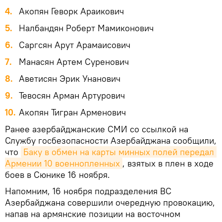
4.
Акопян Геворк Араикович
5.
Налбандян Роберт Мамиконович
6.
Саргсян Арут Арамаисович
7.
Манасян Артем Суренович
8.
Аветисян Эрик Унанович
9.
Тевосян Арман Артурович
10.
Акопян Тигран Арменович
Ранее азербайджанские СМИ со ссылкой на
Службу госбезопасности Азербайджана сообщили,
что
Баку в обмен на карты минных полей передал 
Армении 10 военнопленных
, взятых в плен в ходе
боев в Сюнике 16 ноября.
Напомним, 16 ноября подразделения ВС
Азербайджана совершили очередную провокацию,
напав на армянские позиции на восточном