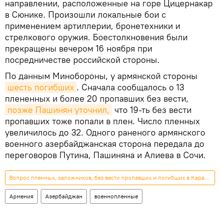
направлении, расположенные на горе Цицернакар
в Сюнике. Произошли локальные бои с
применением артиллерии, бронетехники и
стрелкового оружия. Боестолкновения были
прекращены вечером 16 ноября при
посредничестве российской стороны.
По данным Минобороны, у армянской стороны
шесть погибших
. Сначала сообщалось о 13
плененных и более 20 пропавших без вести,
позже Пашинян уточнил,
что 19-ть без вести
пропавших тоже попали в плен. Число пленных
увеличилось до 32. Одного раненого армянского
военного азербайджанская сторона передала до
переговоров Путина, Пашиняна и Алиева в Сочи.
Вопрос пленных, заложников, без вести пропавших и погибших в Карабахе
Армения
Азербайджан
военнопленные