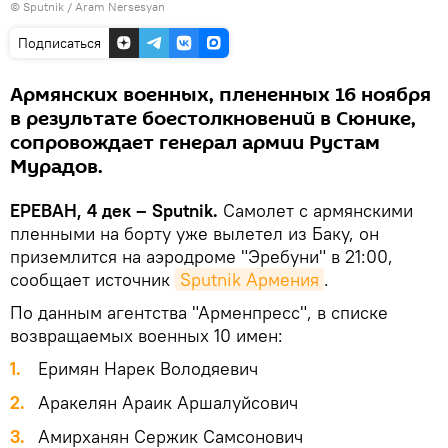
© Sputnik / Aram Nersesyan
Подписаться
Армянских военных, плененных 16 ноября
в результате боестолкновений в Сюнике,
сопровождает генерал армии Рустам
Мурадов.
ЕРЕВАН, 4 дек – Sputnik.
Самолет с армянскими
пленными на борту уже вылетел из Баку, он
приземлится на аэродроме "Эребуни" в 21:00,
сообщает источник
Sputnik Армения
.
По данным агентства "Арменпресс", в списке
возвращаемых военных 10 имен:
1.
Еримян Нарек Володяевич
2.
Аракелян Араик Аршалуйсович
3.
Амирханян Сержик Самсонович