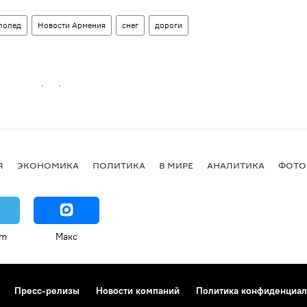
лолед
Новости Армения
снег
дороги
Я
ЭКОНОМИКА
ПОЛИТИКА
В МИРЕ
АНАЛИТИКА
ФОТО
am
Макс
Пресс-релизы
Новости компаний
Политика конфиденциал