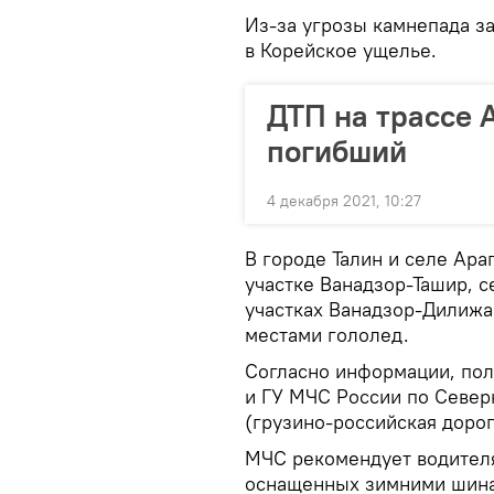
Из-за угрозы камнепада з
в Корейское ущелье.
ДТП на трассе 
погибший
4 декабря 2021, 10:27
В городе Талин и селе Ара
участке Ванадзор-Ташир, с
участках Ванадзор-Дилижан
местами гололед.
Согласно информации, пол
и ГУ МЧС России по Север
(грузино-российская дорог
МЧС рекомендует водителя
оснащенных зимними шин