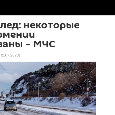
олед: некоторые
Армении
ваны – МЧС
 12.07.2023
)