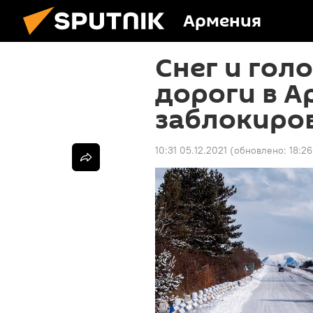
Армения
Снег и гол
дороги в 
заблокиро
10:31 05.12.2021
(обновлено:
18:26