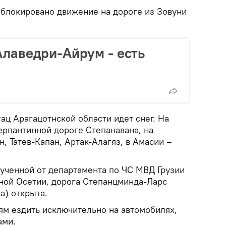
аблокировано движение на дороге из Зовуни
Алаведри-Айрум - есть
гац Арагацотнской области идет снег. На
ерпантинной дороге Степанавана, на
, Татев-Капан, Артак-Алагяз, в Амасии –
ученной от департамента по ЧС МВД Грузии
ной Осетии, дорога Степанцминда-Ларс
а) открыта.
м ездить исключительно на автомобилях,
ами.