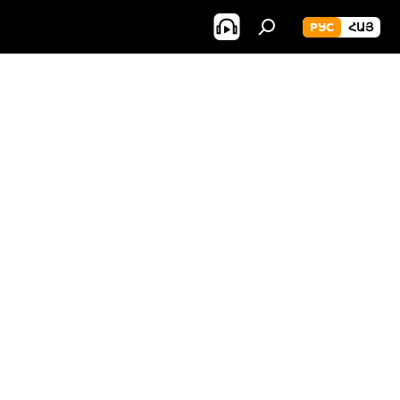
РУС
ՀԱՅ