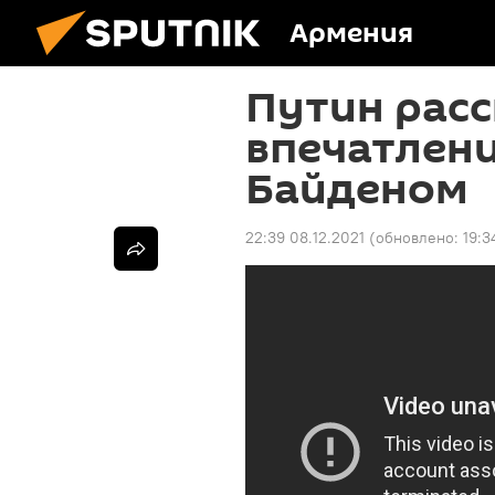
Армения
Путин расс
впечатлени
Байденом
22:39 08.12.2021
(обновлено:
19:3