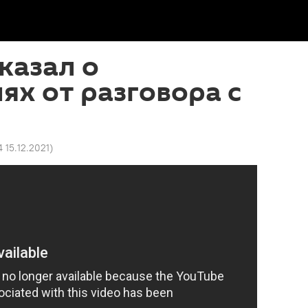
казал о
ях от разговора с
4 15.12.2021
)