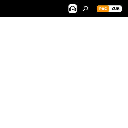
РУС
ՀԱՅ