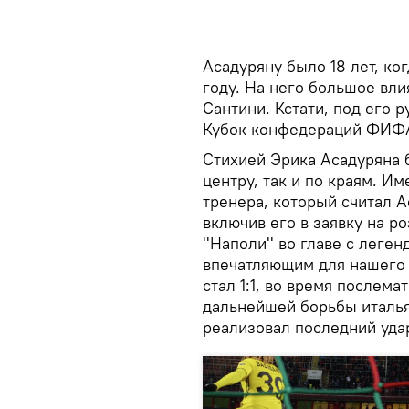
Асадуряну было 18 лет, ког
году. На него большое вл
Сантини. Кстати, под его 
Кубок конфедераций ФИФА
Стихией Эрика Асадуряна 
центру, так и по краям. И
тренера, который считал 
включив его в заявку на 
''Наполи'' во главе с лег
впечатляющим для нашего 
стал 1:1, во время послема
дальнейшей борьбы итальян
реализовал последний уда