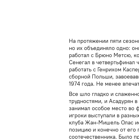
На протяжении пяти сезоно
но их объединяло одно: о
работал с Брюно Метсю, к
Сенегал в четвертьфинал 
работать с Генрихом Касп
сборной Польши, завоевав
1974 года. Не менее впеч
Все шло гладко и слаженно
трудностями, и Асадурян в 
занимал особое место во 
игроки выступали в разны
клуба Жан-Мишель Олас и
позицию и конечно от его 
соотечественника. Было п