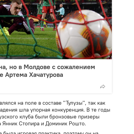
а, но в Молдове с сожалением
е Артема Хачатурова
лялся на поле в составе ''Тулузы'', так как
адения шла упорная конкуренция. В те годы
узского клуба были бронзовые призеры
а Янник Стопира и Доминик Рошто.
 была игровая практика, поэтому он на