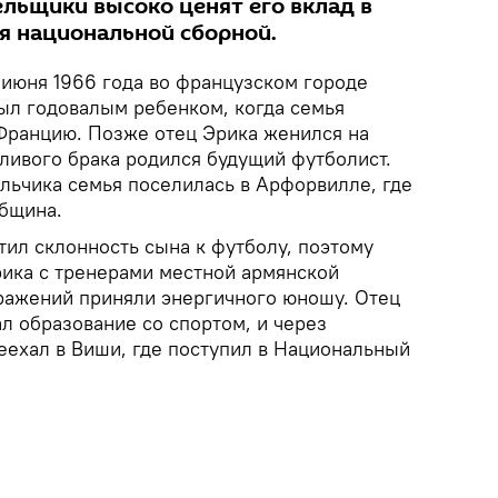
ельщики высоко ценят его вклад в
я национальной сборной.
 июня 1966 года во французском городе
ыл годовалым ребенком, когда семья
Францию. Позже отец Эрика женился на
стливого брака родился будущий футболист.
льчика семья поселилась в Арфорвилле, где
бщина.
тил склонность сына к футболу, поэтому
ика с тренерами местной армянской
ражений приняли энергичного юношу. Отец
л образование со спортом, и через
еехал в Виши, где поступил в Национальный