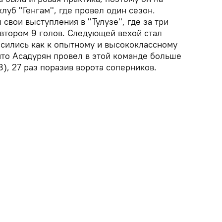
уб ''Генгам'', где провел один сезон.
вои выступления в ''Тулузе'', где за три
 автором 9 голов. Следующей вехой стал
тносились как к опытному и высококлассному
что Асадурян провел в этой команде больше
8), 27 раз поразив ворота соперников.