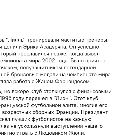
в ''Лилль'' тренировали маститые тренеры,
ни ценили Эрика Асадуряна. Он успешно
оторый прославился позже, когда вывел
чемпионата мира 2002 года. Было приятно
ерчаком, полузащитником легендарной
шей бронзовые медали на чемпионате мира
атляла работа с Жаном Фернандесом.
, но вскоре клуб столкнулся с финансовыми
1995 году перешел в ''Лион''. Этот клуб
французской футбольной элите, многие его
х возрастных сборных Франции. Президент
скал лучших футболистов на каждую
глаз не ускользнули выступления нашего
риятно играть с Людовиком Жюли,