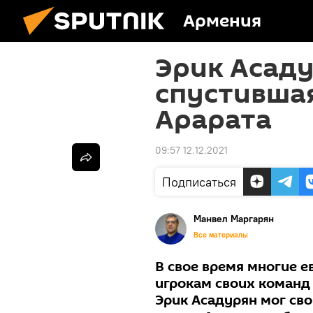
Армения
Эрик Асаду
спустившая
Арарата
09:57 12.12.2021
Подписаться
Манвел Маргарян
Все материалы
В свое время многие 
игрокам своих команд
Эрик Асадурян мог св