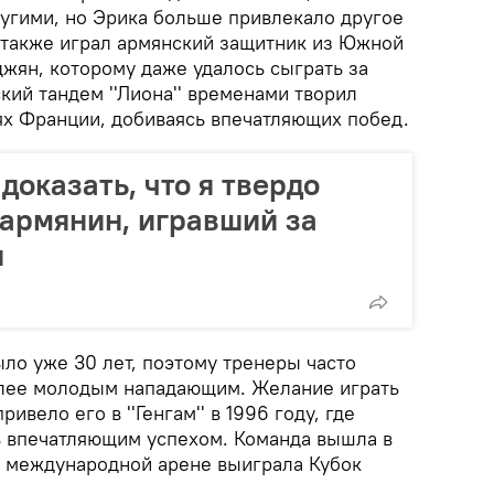
гими, но Эрика больше привлекало другое
'' также играл армянский защитник из Южной
ян, которому даже удалось сыграть за
ий тандем ''Лиона'' временами творил
ях Франции, добиваясь впечатляющих побед.
доказать, что я твердо
: армянин, игравший за
и
ло уже 30 лет, поэтому тренеры часто
олее молодым нападающим. Желание играть
ивело его в ''Генгам'' в 1996 году, где
ь впечатляющим успехом. Команда вышла в
а международной арене выиграла Кубок