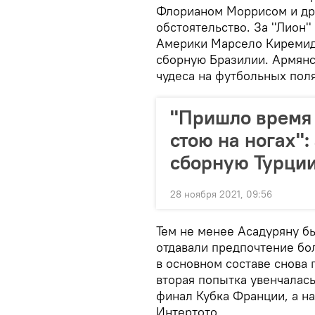
Флорианом Моррисом и дру
обстоятельство. За ''Лион
Америки Марсело Киремидж
сборную Бразилии. Армянск
чудеса на футбольных пол
''Пришло время 
стою на ногах''
сборную Турци
28 ноября 2021, 09:56
Тем не менее Асадуряну бы
отдавали предпочтение б
в основном составе снова пр
вторая попытка увенчалас
финал Кубка Франции, а н
Интертото.