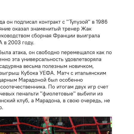
да он подписал контракт с ''Тулузой'' в 1986
ияние оказал знаменитый тренер Жак
руководством сборная Франции выиграла
 в 2003 году.
была атака, он свободно перемещался как по
менно эта универсальность удовлетворяла
Асадуряна весьма полезным новичком,
розыгрыш Кубока УЕФА. Матч с итальянским
ендарным Марадоной был особенно
соотечественника. По итогам двух игр счет
тчевых пенальти ''фиолетовые'' выбили из
ский клуб, а Марадона, в свою очередь, не
р.