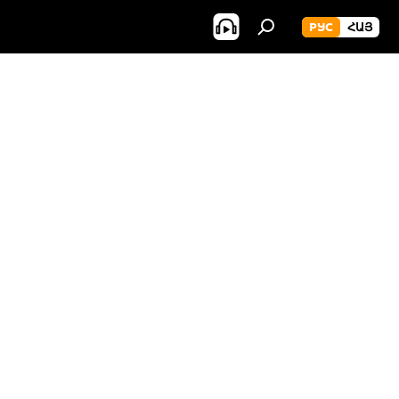
РУС
ՀԱՅ