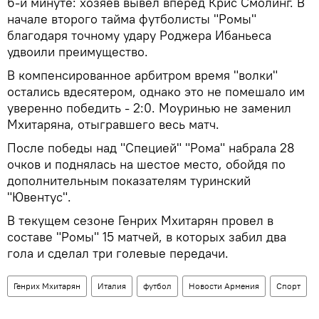
6-й минуте: хозяев вывел вперед Крис Смолинг. В
начале второго тайма футболисты "Ромы"
благодаря точному удару Роджера Ибаньеса
удвоили преимущество.
В компенсированное арбитром время "волки"
остались вдесятером, однако это не помешало им
уверенно победить - 2:0. Моуринью не заменил
Мхитаряна, отыгравшего весь матч.
После победы над "Специей" "Рома" набрала 28
очков и поднялась на шестое место, обойдя по
дополнительным показателям туринский
"Ювентус".
В текущем сезоне Генрих Мхитарян провел в
составе "Ромы" 15 матчей, в которых забил два
гола и сделал три голевые передачи.
Генрих Мхитарян
Италия
футбол
Новости Армения
Спорт