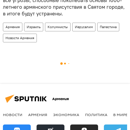
все угрозы, способные поколебать основы 1600-
летнего армянского присутствия в Святом городе,
в итоге будут устранены.
Армения
Израиль
Колумнисты
Иерусалим
Палестина
Новости Армения
Армения
НОВОСТИ
АРМЕНИЯ
ЭКОНОМИКА
ПОЛИТИКА
В МИРЕ