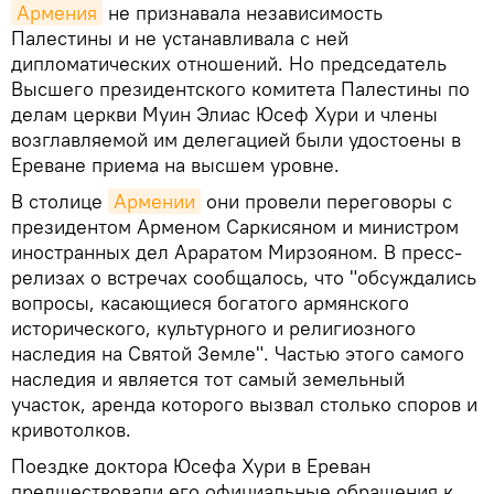
Армения
не признавала независимость
Палестины и не устанавливала с ней
дипломатических отношений. Но председатель
Высшего президентского комитета Палестины по
делам церкви Муин Элиас Юсеф Хури и члены
возглавляемой им делегацией были удостоены в
Ереване приема на высшем уровне.
В столице
Армении
они провели переговоры с
президентом Арменом Саркисяном и министром
иностранных дел Араратом Мирзояном. В пресс-
релизах о встречах сообщалось, что "обсуждались
вопросы, касающиеся богатого армянского
исторического, культурного и религиозного
наследия на Святой Земле". Частью этого самого
наследия и является тот самый земельный
участок, аренда которого вызвал столько споров и
кривотолков.
Поездке доктора Юсефа Хури в Ереван
предшествовали его официальные обращения к