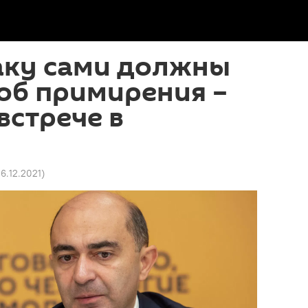
аку сами должны
об примирения –
встрече в
 16.12.2021
)