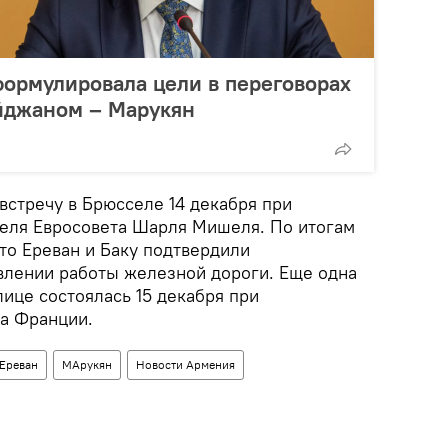
формулировала цели в переговорах
айджаном – Марукян
встречу в Брюсселе 14 декабря при
еля Евросовета Шарля Мишеля. По итогам
то Ереван и Баку подтвердили
влении работы железной дороги. Еще одна
лице состоялась 15 декабря при
а Франции.
Ереван
МАрукян
Новости Армения