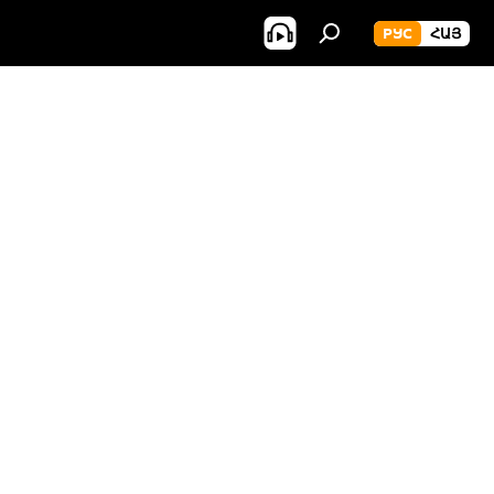
РУС
ՀԱՅ