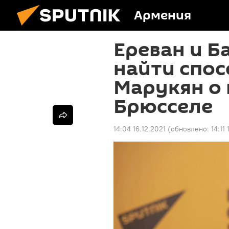
Армения
Ереван и Б
найти спос
Марукян о 
Брюсселе
14:04 16.12.2021
(обновлено:
14:11