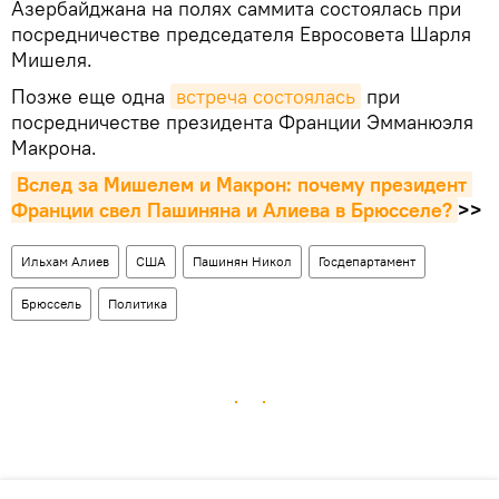
Азербайджана на полях саммита состоялась при
посредничестве председателя Евросовета Шарля
Мишеля.
Позже еще одна
встреча состоялась
при
посредничестве президента Франции Эмманюэля
Макрона.
Вслед за Мишелем и Макрон: почему президент 
Франции свел Пашиняна и Алиева в Брюсселе?
>>
Ильхам Алиев
США
Пашинян Никол
Госдепартамент
Брюссель
Политика