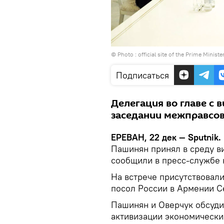
© Photo :
official site of the Prime Ministe
Подписаться
Делегация во главе с 
заседании межправсов
ЕРЕВАН, 22 дек — Sputnik.
Пашинян принял в среду в
сообщили в пресс-службе 
На встрече присутствовал
посол России в Армении С
Пашинян и Оверчук обсуди
активизации экономически