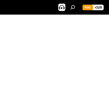
РУС
ՀԱՅ