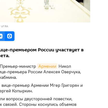
r of RA
вице-премьером России участвует в
ета.
Премьер-министр
Армении
Никол
ице-премьера России Алексея Оверчука,
кабмина.
и вице-премьер Армении Мгер Григорян и
ергей Копыркин.
ли вопросы двусторонней повестки,
х связей. Стороны коснулись объемов