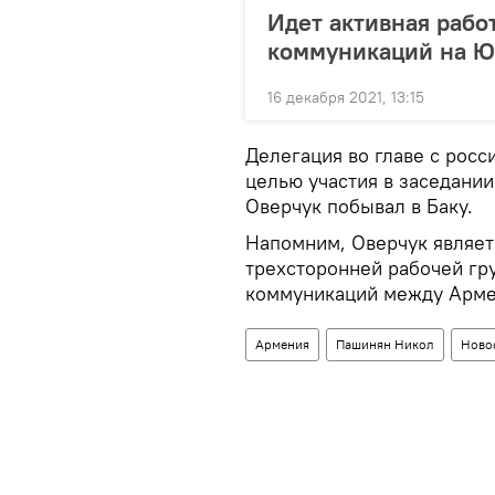
Идет активная рабо
коммуникаций на Ю
16 декабря 2021, 13:15
Делегация во главе с рос
целью участия в заседани
Оверчук побывал в Баку.
Напомним, Оверчук являет
трехсторонней рабочей гр
коммуникаций между Арме
Армения
Пашинян Никол
Ново