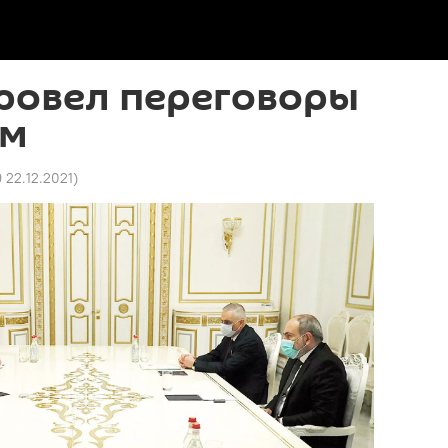
ровел переговоры
ом
9 22.12.2021
)