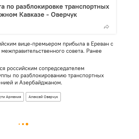
та по разблокировке транспортных
жном Кавказе - Оверчук
сийским вице-премьером прибыла в Ереван с
и межправительственного совета. Ранее
ся российским сопредседателем
уппы по разблокированию транспортных
нией и Азербайджаном.
сти Армения
Алексей Оверчук