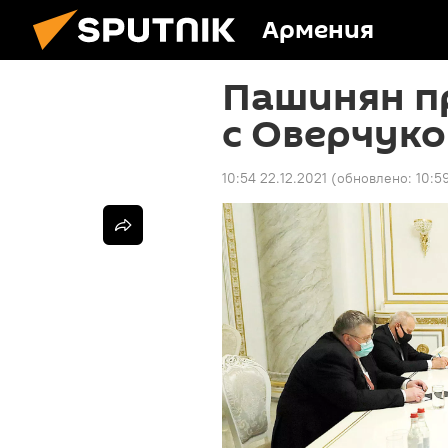
Армения
Пашинян п
с Оверчук
10:54 22.12.2021
(обновлено:
10:5