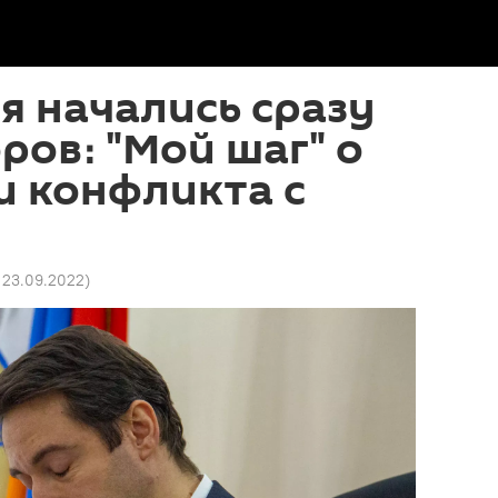
я начались сразу
ров։ "Мой шаг" о
и конфликта с
 23.09.2022
)