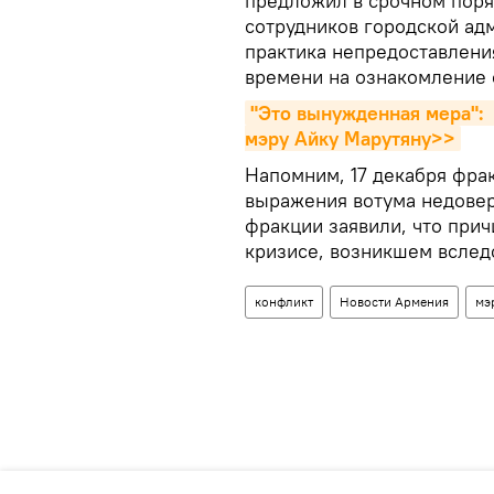
предложил в срочном поря
сотрудников городской адм
практика непредоставлени
времени на ознакомление 
"Это вынужденная мера": 
мэру Айку Марутяну>>
Напомним, 17 декабря фрак
выражения вотума недовер
фракции заявили, что прич
кризисе, возникшем вслед
конфликт
Новости Армения
мэ