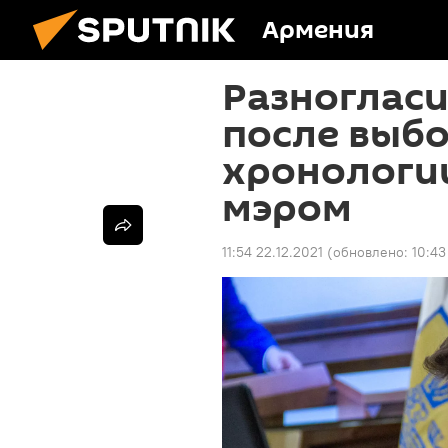
Армения
Разногласи
после выбо
хронологи
мэром
11:54 22.12.2021
(обновлено:
10:43