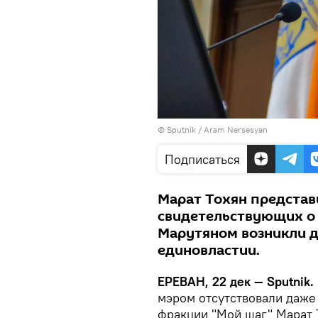
© Sputnik / Aram Nersesyan
Подписаться
Марат Тохян представ
свидетельствующих о 
Марутяном возникли да
единовластии.
ЕРЕВАН, 22 дек — Sputnik.
мэром отсутствовали даже 
фракции "Мой шаг" Марат 