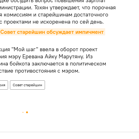
дке обсудить вопрос повышения зарплат
инистрации. Тохян утверждает, что порочная
я комиссиям и старейшинам достаточного
с проектами не искоренена по сей день.
 Совет старейшин обсуждает импичмент 
ция "Мой шаг" ввела в оборот проект
ия мэру Еревана Айку Марутяну. Из
ина бойкота заключается в политическом
ствие противостояния с мэром.
рия
Совет старейшин