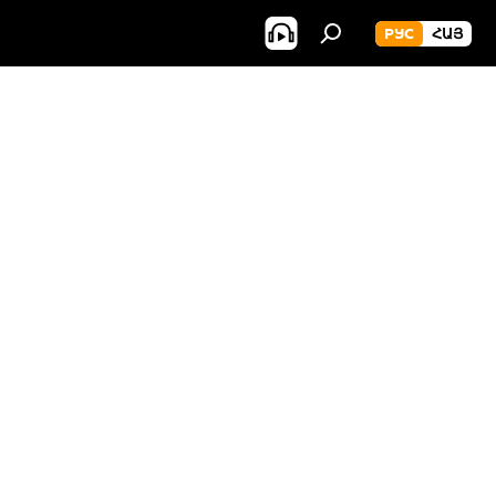
РУС
ՀԱՅ