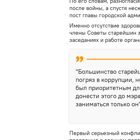
По его словам, разноглас
после войны, а спустя нес
пост главы городской адм
Именно отсутствие здоров
члены Советы старейшин з
заседаниях и работе органа
"Большинство старейш
погряз в коррупции, н
был приоритетным для
донести этого до мэр
заниматься только он"
Первый серьезный конфликт