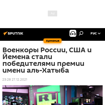
РУС
Армения
Военкоры России, США и
Йемена стали
победителями премии
имени аль-Хатыба
23:28 27.12.2021