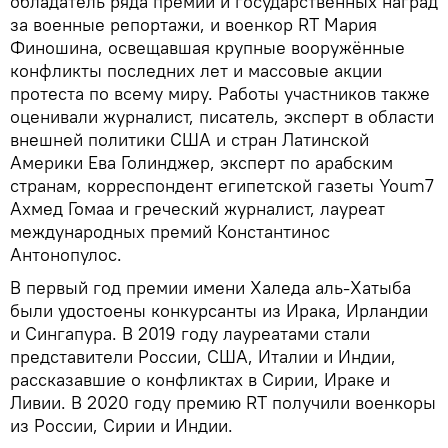
обладатель ряда премий и государственных наград
за военные репортажи, и военкор RT Мария
Финошина, освещавшая крупные вооружённые
конфликты последних лет и массовые акции
протеста по всему миру. Работы участников также
оценивали журналист, писатель, эксперт в области
внешней политики США и стран Латинской
Америки Ева Голинджер, эксперт по арабским
странам, корреспондент египетской газеты Youm7
Ахмед Гомаа и греческий журналист, лауреат
международных премий Константинос
Антонопулос.
В первый год премии имени Халеда аль-Хатыба
были удостоены конкурсанты из Ирака, Ирландии
и Сингапура. В 2019 году лауреатами стали
представители России, США, Италии и Индии,
рассказавшие о конфликтах в Сирии, Ираке и
Ливии. В 2020 году премию RT получили военкоры
из России, Сирии и Индии.