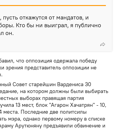
, пусть откажутся от мандатов, и
оры. Кто бы ни выиграл, я публично
л он.
бавил, что оппозиция одержала победу
ки зрения представитель оппозиции не
.
анный Совет старейшин Вардениса 30
седание, на котором должны были выбирать
местных выборах правящая партия
чила 13 мест, блок "Агарон Хачатрян" - 10,
 4 места. Последние две политсилы
ть мэра, однако первому номеру в списке
Араму Арутюняну предъявили обвинение и