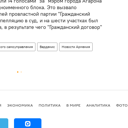
ли 14 голосами "за" мэром города Агарона
дноименного блока. Это вызвало
лей провластной партии "Гражданский
апелляцию в суд, и на шести участках был
, в результате чего "Гражданский договор"
ного самоуправления
Варденис
Новости Армения
Я
ЭКОНОМИКА
ПОЛИТИКА
В МИРЕ
АНАЛИТИКА
ФОТО