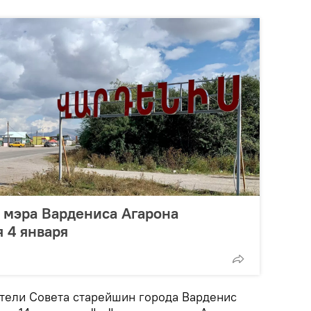
 мэра Вардениса Агарона
я 4 января
тели Совета старейшин города Варденис