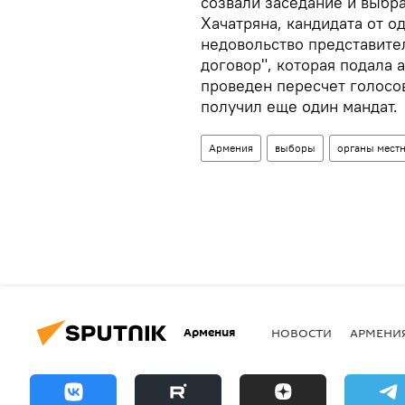
созвали заседание и выбра
Хачатряна, кандидата от о
недовольство представите
договор", которая подала 
проведен пересчет голосов
получил еще один мандат.
Армения
выборы
органы мест
Армения
НОВОСТИ
АРМЕНИ