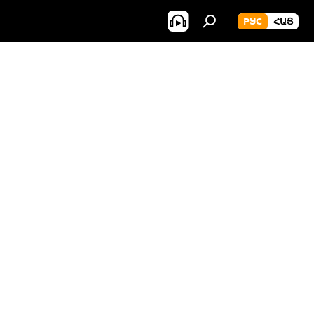
РУС
ՀԱՅ