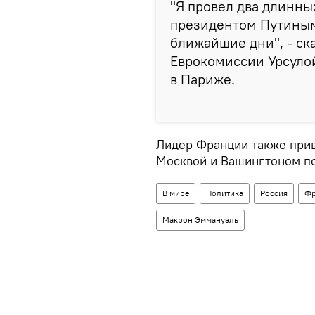
"Я провел два длинны
президентом Путиным 
ближайшие дни", - ск
Еврокомиссии Урсуло
в Париже.
Лидер Франции также прив
Москвой и Вашингтоном по
В мире
Политика
Россия
Фр
Макрон Эммануэль