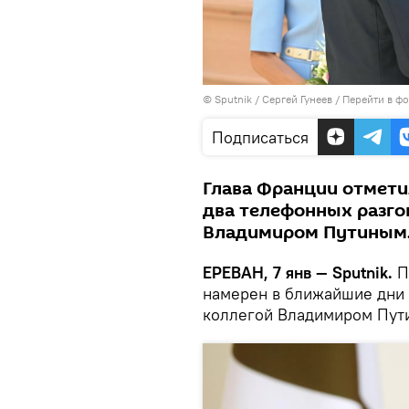
© Sputnik / Сергей Гунеев
/
Перейти в ф
Подписаться
Глава Франции отметил
два телефонных разго
Владимиром Путиным
ЕРЕВАН, 7 янв — Sputnik.
П
намерен в ближайшие дни 
коллегой Владимиром Пут