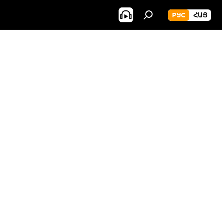
РУС
ՀԱՅ