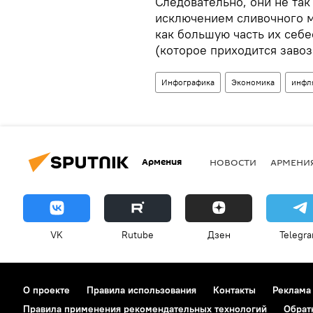
Следовательно, они не так
исключением сливочного м
как большую часть их себ
(которое приходится завоз
Инфографика
Экономика
инфл
Армения
НОВОСТИ
АРМЕНИ
VK
Rutube
Дзен
Telegr
О проекте
Правила использования
Контакты
Реклама
Правила применения рекомендательных технологий
Обрат