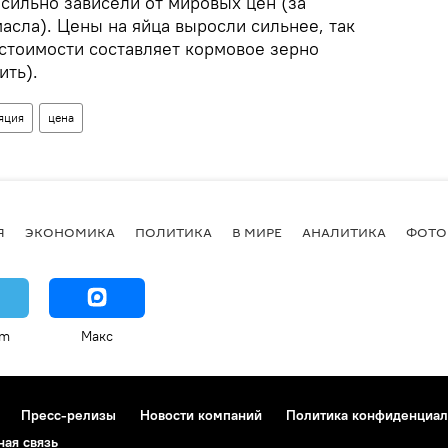
 сильно зависели от мировых цен (за
асла). Цены на яйца выросли сильнее, так
естоимости составляет кормовое зерно
ить).
яция
цена
Я
ЭКОНОМИКА
ПОЛИТИКА
В МИРЕ
АНАЛИТИКА
ФОТО
am
Макс
Пресс-релизы
Новости компаний
Политика конфиденциал
ная связь