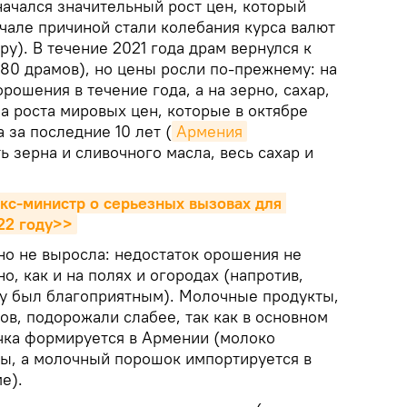
начался значительный рост цен, который
чале причиной стали колебания курса валют
ру). В течение 2021 года драм вернулся к
80 драмов), но цены росли по-прежнему: на
рошения в течение года, а на зерно, сахар,
за роста мировых цен, которые в октябре
 за последние 10 лет (
Армения
 зерна и сливочного масла, весь сахар и
экс-министр о серьезных вызовах для 
22 году>>
но не выросла: недостаток орошения не
но, как и на полях и огородах (напротив,
ду был благоприятным). Молочные продукты,
ов, подорожали слабее, так как в основном
чка формируется в Армении (молоко
ны, а молочный порошок импортируется в
е).