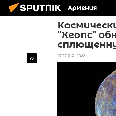
Армения
Космическ
"Хеопс" о
сплющенну
07:57 12.01.2022