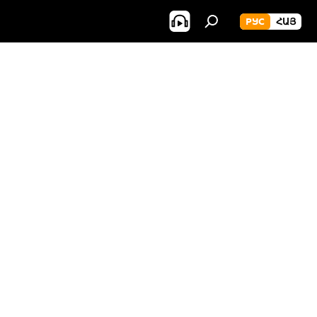
РУС
ՀԱՅ