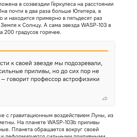
ожена в созвездии Геркулеса на расстоянии
Она почти в два раза больше Юпитера, в
о и находится примерно в пятьдесят раз
 Земля к Солнцу. А сама звезда WASP-103 в
на 200 градусов горячее.
сти к своей звезде мы подозревали,
 сильные приливы, но до сих пор не
, — говорит профессор астрофизики
е с гравитационным воздействием Луны, из
метны. На планете WASP-103b приливы
ные. Планета обращается вокруг своей
ь и деформируется сильными приливными