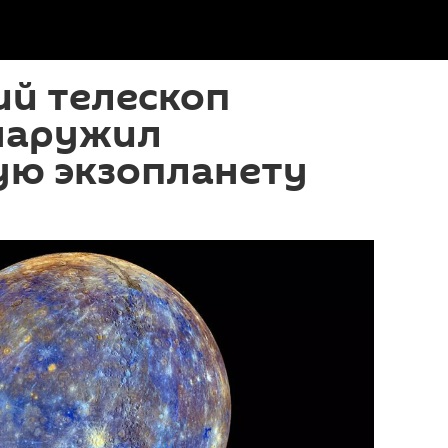
ий телескоп
бнаружил
ю экзопланету