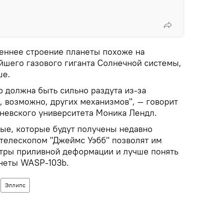
реннее строение планеты похоже на
йшего газового гиганта Солнечной системы,
ше.
 должна быть сильно раздута из-за
, возможно, других механизмов", — говорит
невского университета Моника Лендл.
ные, которые будут получены недавно
телескопом "Джеймс Уэбб" позволят им
тры приливной деформации и лучше понять
неты WASP-103b.
Эллипс