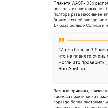
Планета WASP-103b распол
нескольких световых лет. 
полтора раза массивнее ег
ближе к своей звезде, чем
1,7 раза больше Солнца и 
"Из-за большой близо
что на планете очень
могли это проверить"
Янн Алиберт.
Земные приливы, связанны
космоса практически неза
гораздо более экстремаль
звезды всего за один ден