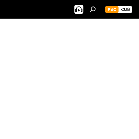
РУС
ՀԱՅ