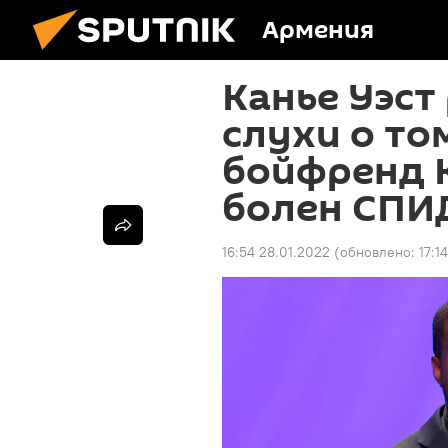
Армения
Канье Уэст
слухи о то
бойфренд 
болен СПИ
16:54 28.01.2022
(обновлено:
17:1