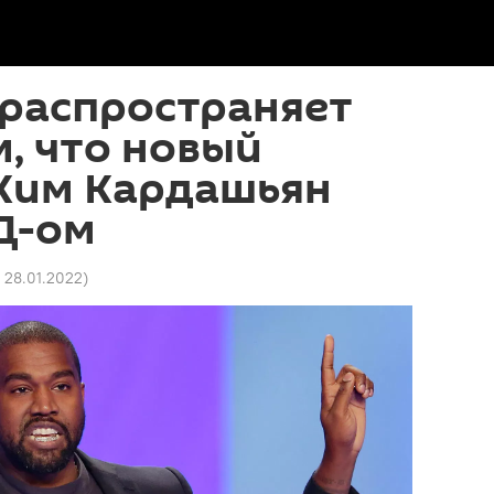
 распространяет
м, что новый
Ким Кардашьян
Д-ом
4 28.01.2022
)