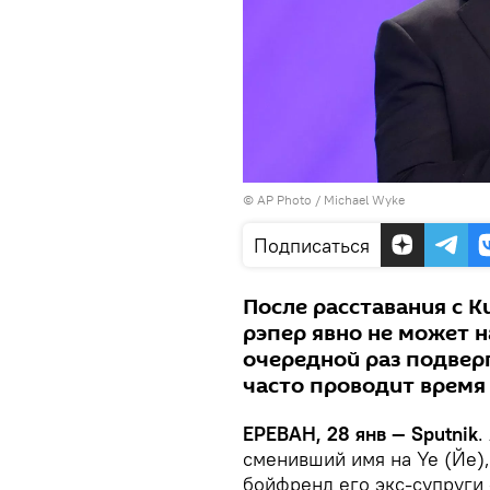
© AP Photo / Michael Wyke
Подписаться
После расставания с 
рэпер явно не может н
очередной раз подвер
часто проводит время 
ЕРЕВАН, 28 янв — Sputnik
.
сменивший имя на Ye (Йе),
бойфренд его экс-супруги 