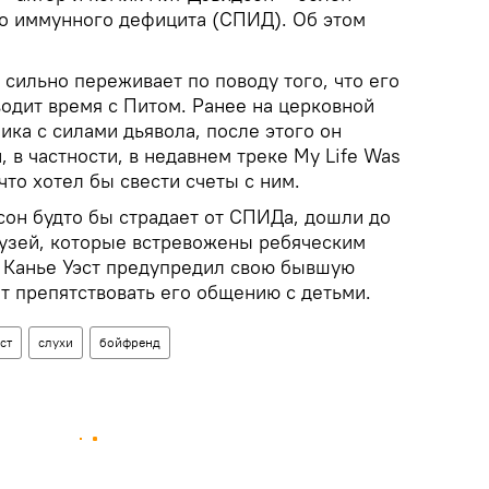
о иммунного дефицита (СПИД). Об этом
, сильно переживает по поводу того, что его
одит время с Питом. Ранее на церковной
ика с силами дьявола, после этого он
, в частности, в недавнем треке My Life Was
что хотел бы свести счеты с ним.
дсон будто бы страдает от СПИДа, дошли до
рузей, которые встревожены ребяческим
 Канье Уэст предупредил свою бывшую
т препятствовать его общению с детьми.
ст
слухи
бойфренд