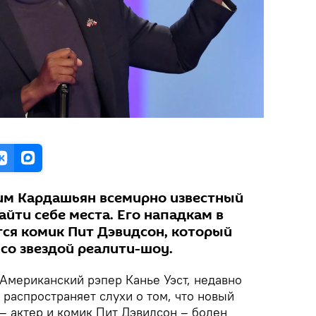
Ким Кардашьян всемирно известный
айти себе места. Его нападкам в
гся комик Пит Дэвидсон, который
со звездой реалити-шоу.
 Американский рэпер Канье Уэст, недавно
 распространяет слухи о том, что новый
– актер и комик Пит Дэвидсон – болен