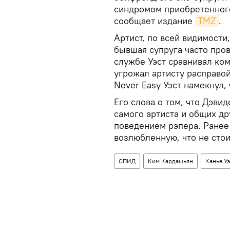
синдромом приобретенног
сообщает издание
TMZ
.
Артист, по всей видимости
бывшая супруга часто пров
службе Уэст сравнивал ком
угрожал артисту расправой
Never Easy Уэст намекнул, 
Его слова о том, что Дэви
самого артиста и общих д
поведением рэпера. Ранее
возлюбленную, что не стои
СПИД
Ким Кардашьян
Канье Уэ