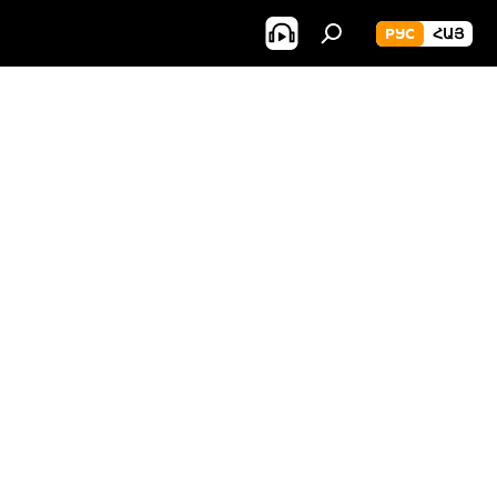
РУС
ՀԱՅ