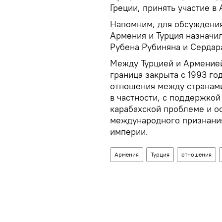
Греции, принять участие 
Напомним, для обсуждени
Армения и Турция назначи
Рубена Рубиняна и Сердара
Между Турцией и Арменией
граница закрыта с 1993 г
отношения между странами
в частности, с поддержко
карабахской проблеме и о
международного признания
империи.
Армения
Турция
отношения