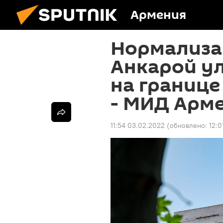
Армения
Нормализа
Анкарой у
на границе
- МИД Арм
11:54 03.02.2022
(обновлено:
12:0