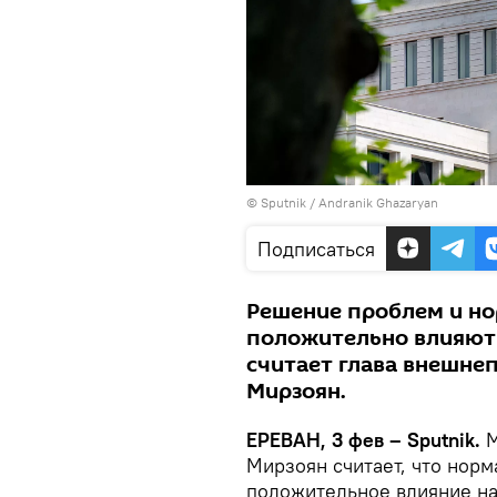
© Sputnik / Andranik Ghazaryan
Подписаться
Решение проблем и но
положительно влияют 
считает глава внешне
Мирзоян.
ЕРЕВАН, 3 фев – Sputnik.
М
Мирзоян считает, что норм
положительное влияние на