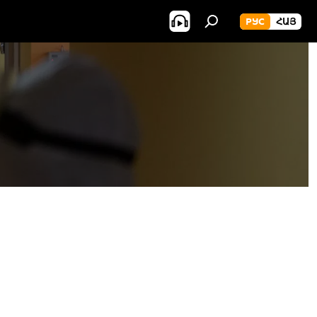
РУС
ՀԱՅ