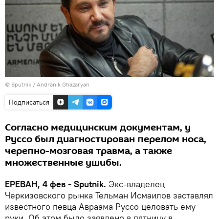
© Sputnik / Andranik Ghazaryan
Подписаться
Согласно медицинским документам, у
Руссо был диагностирован перелом носа,
черепно-мозговая травма, а также
множественные ушибы.
ЕРЕВАН, 4 фев - Sputnik.
Экс-владелец
Черкизовского рынка Тельман Исмаилов заставлял
известного певца Авраама Руссо целовать ему
руки. Об этом было заявлено в пятницу в