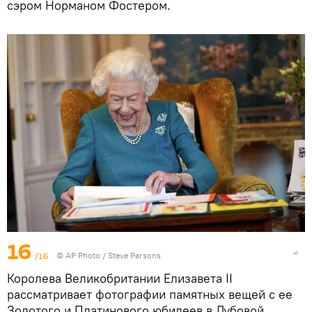
сэром Норманом Фостером.
16
/16
© AP Photo / Steve Parsons
Королева Великобритании Елизавета II
рассматривает фотографии памятных вещей с ее
Золотого и Платинового юбилеев в Дубовой