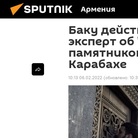
Армения
Баку дейст
эксперт об
памятнико
Карабахе
10:13 06.02.2022
(обновлено:
10: