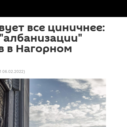
вует все циничнее:
 "албанизации"
в в Нагорном
31 06.02.2022
)