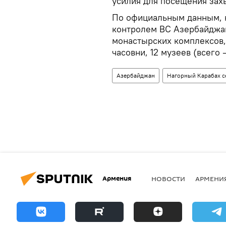
усилия для посещения зах
По официальным данным, н
контролем ВС Азербайджан
монастырских комплексов, 
часовни, 12 музеев (всего 
Азербайджан
Нагорный Карабах с
Армения
НОВОСТИ
АРМЕНИ