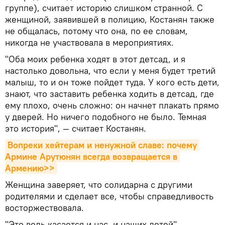
группе), считает историю слишком странной. С
женщиной, заявившей в полицию, Костанян также
не общалась, потому что она, по ее словам,
никогда не участвовала в мероприятиях.
"Оба моих ребенка ходят в этот детсад, и я
настолько довольна, что если у меня будет третий
малыш, то и он тоже пойдет туда. У кого есть дети,
знают, что заставить ребенка ходить в детсад, где
ему плохо, очень сложно: он начнет плакать прямо
у дверей. Но ничего подобного не было. Темная
это история", — считает Костанян.
Вопреки хейтерам и ненужной славе: почему 
Армине Арутюнян всегда возвращается в 
Армению>>
Женщина заверяет, что солидарна с другими
родителями и сделает все, чтобы справедливость
восторжествовала.
"Это ведь касается и нас, и наших детей", —