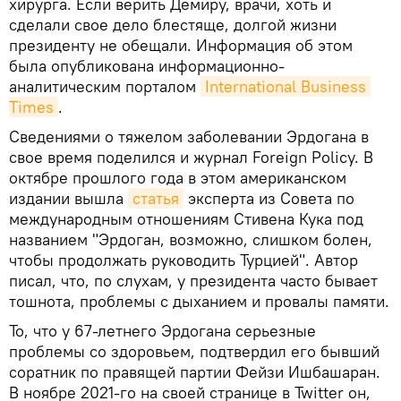
хирурга. Если верить Демиру, врачи, хоть и
сделали свое дело блестяще, долгой жизни
президенту не обещали. Информация об этом
была опубликована информационно-
аналитическим порталом
International Business 
Times
.
Сведениями о тяжелом заболевании Эрдогана в
свое время поделился и журнал Foreign Policy. В
октябре прошлого года в этом американском
издании вышла
статья
эксперта из Совета по
международным отношениям Стивена Кука под
названием "Эрдоган, возможно, слишком болен,
чтобы продолжать руководить Турцией". Автор
писал, что, по слухам, у президента часто бывает
тошнота, проблемы с дыханием и провалы памяти.
То, что у 67-летнего Эрдогана серьезные
проблемы со здоровьем, подтвердил его бывший
соратник по правящей партии Фейзи Ишбашаран.
В ноябре 2021-го на своей странице в Twitter он,