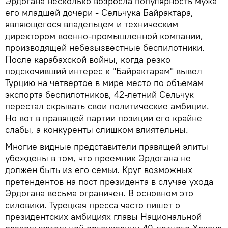
Эрдогана несколько возросла популярность мужа
его младшей дочери - Сельчука Байрактара,
являющегося владельцем и техническим
директором военно-промышленной компании,
производящей небезызвестные беспилотники.
После карабахской войны, когда резко
подскочивший интерес к "Байрактарам" вывел
Турцию на четвертое в мире место по объемам
экспорта беспилотников, 42-летний Сельчук
перестал скрывать свои политические амбиции.
Но вот в правящей партии позиции его крайне
слабы, а конкуренты слишком влиятельны.
Многие видные представители правящей элиты
убеждены в том, что преемник Эрдогана не
должен быть из его семьи. Круг возможных
претендентов на пост президента в случае ухода
Эрдогана весьма ограничен. В основном это
силовики. Турецкая пресса часто пишет о
президентских амбициях главы Национальной