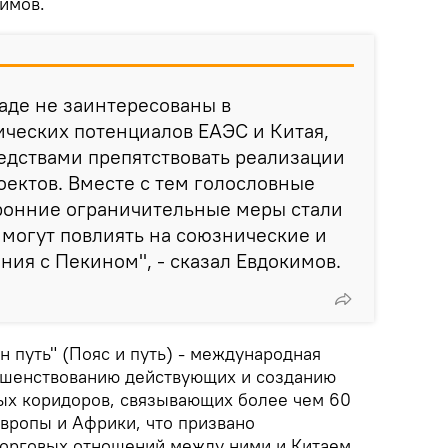
имов.
паде не заинтересованы в
ческих потенциалов ЕАЭС и Китая,
едствами препятствовать реализации
ектов. Вместе с тем голословные
ронние ограничительные меры стали
 могут повлиять на союзнические и
ия с Пекином", - сказал Евдокимов.
н путь" (Пояс и путь) - международная
ршенствованию действующих и созданию
ых коридоров, связывающих более чем 60
Европы и Африки, что призвано
торговых отношений между ними и Китаем.