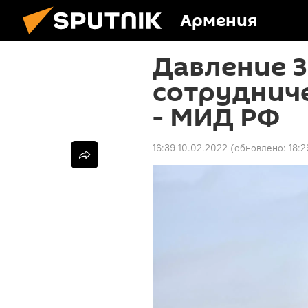
Армения
Давление З
сотрудниче
- МИД РФ
16:39 10.02.2022
(обновлено:
18:2