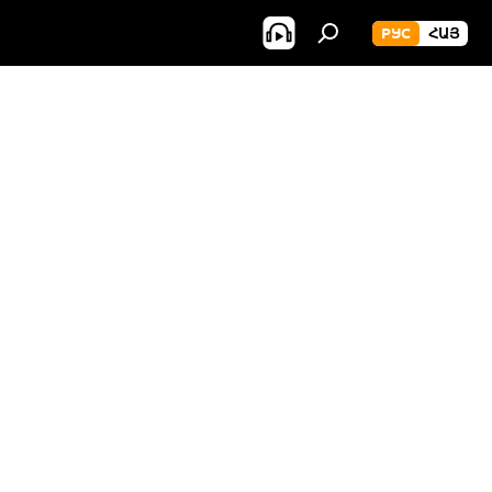
РУС
ՀԱՅ