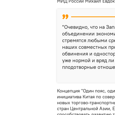
МИД России Михаил Евдок
"Очевидно, что на За
объединении экономи
стремятся любыми ср
наших совместных про
обвинения и односто
уже нормой и вряд ли
плодотворные отношен
Концепция "Один пояс, оди
инициатива Китая по сове
новых торгово-транспортн
стран Центральной Азии, 
способствовать развитию 