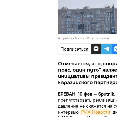
© Sputnik / Михаил Воскресенский
Подписаться
Отмечается, что, соп
пояс, один путь" явл
инициативы президен
Евразийского партнерс
ЕРЕВАН, 10 фев — Sputnik.
препятствовать реализаци
давление не скажется на с
интервью
РИА Новости
ди