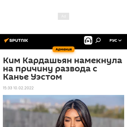
РУС
Армения
Ким Кардашьян намекнула
на причину развода с
Канье Уэстом
15:33 10.02.2022