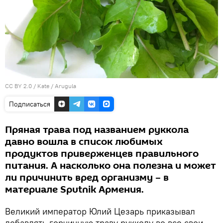
CC BY 2.0
/
Kate
/
Arugula
Подписаться
Пряная трава под названием руккола
давно вошла в список любимых
продуктов приверженцев правильного
питания. А насколько она полезна и может
ли причинить вред организму – в
материале Sputnik Армения.
Великий император Юлий Цезарь приказывал
добавлять горчичную траву рукколу во все свои