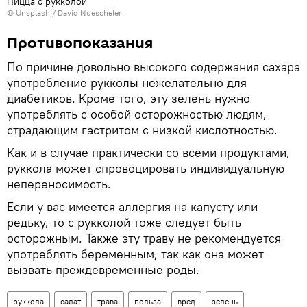
Пицца с рукколой
©
Unsplash
/
David Nuescheler
Противопоказания
По причине довольно высокого содержания сахара
употребление рукколы нежелательно для
диабетиков. Кроме того, эту зелень нужно
употреблять с особой осторожностью людям,
страдающим гастритом с низкой кислотностью.
Как и в случае практически со всеми продуктами,
руккола может спровоцировать индивидуальную
непереносимость.
Если у вас имеется аллергия на капусту или
редьку, то с рукколой тоже следует быть
осторожным. Также эту траву не рекомендуется
употреблять беременным, так как она может
вызвать преждевременные роды.
руккола
салат
трава
польза
вред
зелень