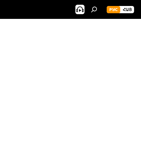
РУС
ՀԱՅ