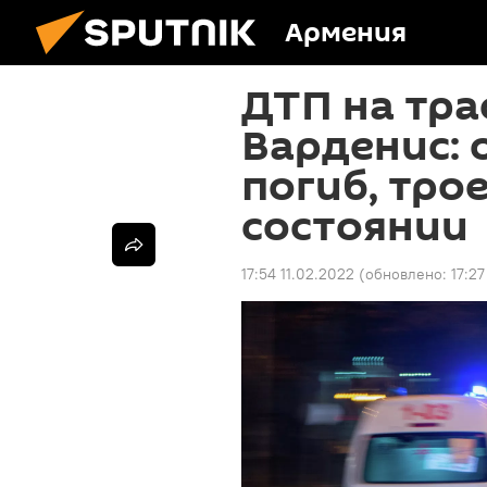
Армения
ДТП на тра
Варденис: 
погиб, тро
состоянии
17:54 11.02.2022
(обновлено:
17:27