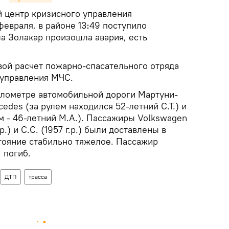
 центр кризисного управления
 февраля, в районе 13։49 поступило
ла Золакар произошла авария, есть
вой расчет пожарно-спасательного отряда
 управления МЧС.
километре автомобильной дороги Мартуни-
edes (за рулем находился 52-летний С.Т.) и
м - 46-летний М.А.). Пассажиры Volkswagen
г.р.) и С.С. (1957 г.р.) были доставлены в
тояние стабильно тяжелое. Пассажир
 погиб.
ДТП
трасса