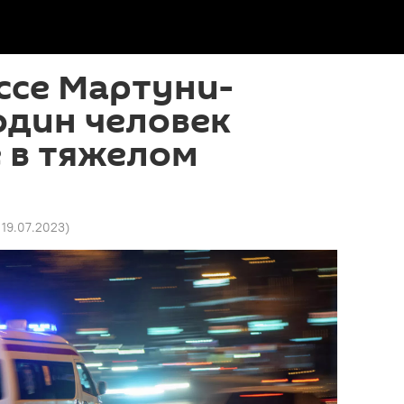
ссе Мартуни-
один человек
е в тяжелом
 19.07.2023
)