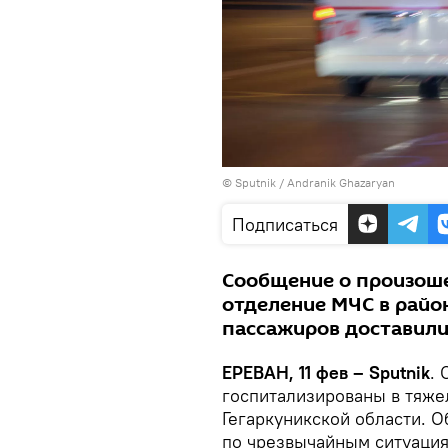
© Sputnik / Andranik Ghazaryan
Подписаться
Сообщение о произош
отделение МЧС в район
пассажиров доставили
ЕРЕВАН, 11 фев – Sputnik
. 
госпитализированы в тяжел
Гегаркуникской области. 
по чрезвычайным ситуаци