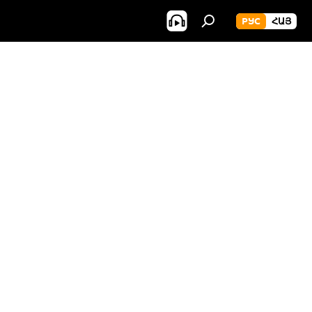
РУС
ՀԱՅ