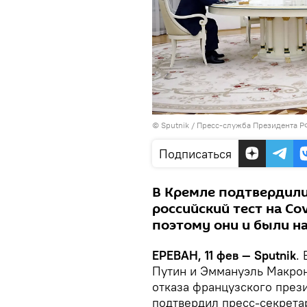
© Sputnik / Пресс-служба Президента Р
Подписаться
В Кремле подтвердили,
российский тест на Сo
поэтому они и были на
ЕРЕВАН, 11 фев — Sputnik
.
Путин и Эммануэль Макрон
отказа французского прези
подтвердил пресс-секрета