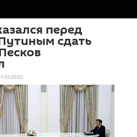
азался перед
 Путиным сдать
 Песков
л
 11.02.2022
)