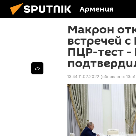
Армения
Макрон отк
встречей с
ПЦР-тест -
подтверди
13:44 11.02.2022
(обновлено:
13:51