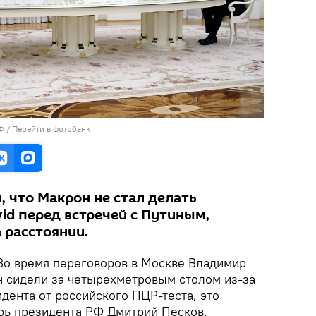
Ф
/
Перейти в фотобанк
 что Макрон не стал делать
vid перед встречей с Путиным,
 расстоянии.
 Во время переговоров в Москве Владимир
 сидели за четырехметровым столом из-за
дента от российского ПЦР-теста, это
рь президента РФ Дмитрий Песков.