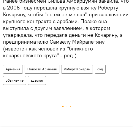
Ранее бизнесмен Сильва Амбарцумян заявила, что
в 2008 году передала крупную взятку Роберту
Кочаряну, чтобы "он ей не мешал" при заключении
крупного контракта с арабами. Позже она
выступила с другим заявлением, в котором
утверждала, что передала деньги не Кочаряну, а
предпринимателю Самвелу Майрапетяну
(известен как человек из "ближнего
кочаряновского круга" - ред.).
Армения
Новости Армения
Роберт Кочарян
суд
обвинение
адвокат