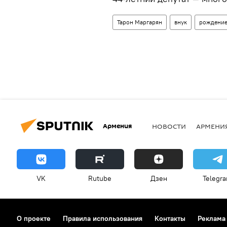
Тарон Маргарян
внук
рождени
Армения
НОВОСТИ
АРМЕНИ
VK
Rutube
Дзен
Telegr
О проекте
Правила использования
Контакты
Реклама