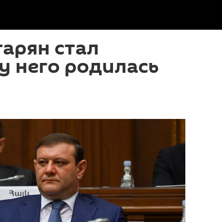
арян стал
у него родилась