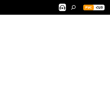
РУС
ՀԱՅ