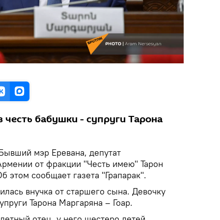
в честь бабушки - супруги Тарона
 Бывший мэр Еревана, депутат
рмении от фракции "Честь имею" Тарон
б этом сообщает газета "Грапарак".
илась внучка от старшего сына. Девочку
супруги Тарона Маргаряна – Гоар.
детный отец, у него шестеро детей.