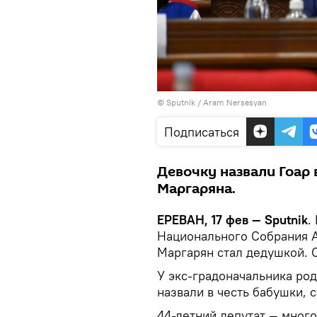
© Sputnik / Aram Nersesyan
Подписаться
Девочку назвали Гоар 
Маргаряна.
ЕРЕВАН, 17 фев — Sputnik
.
Национального Собрания А
Маргарян стал дедушкой. О
У экс-градоначальника род
назвали в честь бабушки, 
44-летний депутат — много