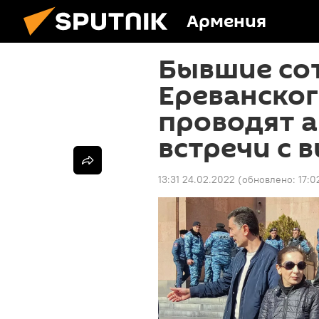
Армения
Бывшие со
Ереванског
проводят 
встречи с 
13:31 24.02.2022
(обновлено:
17:0