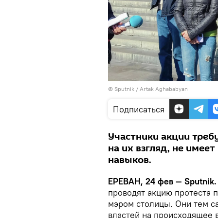
© Sputnik / Artak Aghababyan
Подписаться
Участники акции треб
на их взгляд, не име
навыков.
ЕРЕВАН, 24 фев — Sputnik.
проводят акцию протеста п
мэром столицы. Они тем с
властей на происходящее в