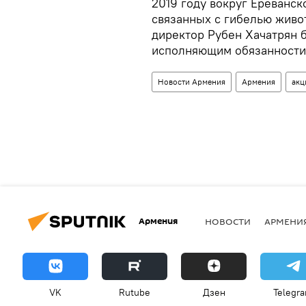
2019 году вокруг Ереванск
связанных с гибелью живо
директор Рубен Хачатрян 
исполняющим обязанности 
Новости Армения
Армения
акц
Армения
НОВОСТИ
АРМЕНИ
VK
Rutube
Дзен
Telegr