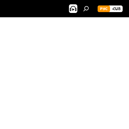
РУС
ՀԱՅ