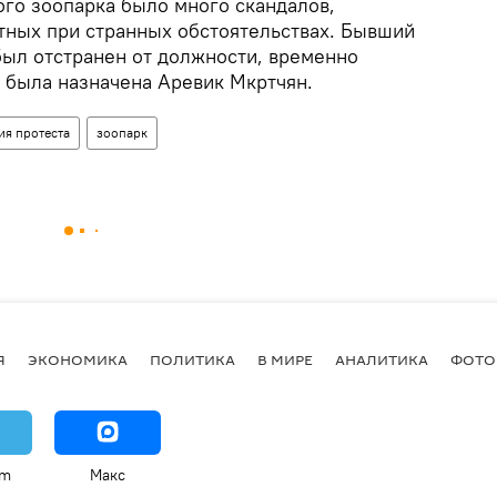
ого зоопарка было много скандалов,
тных при странных обстоятельствах. Бывший
был отстранен от должности, временно
была назначена Аревик Мкртчян.
ия протеста
зоопарк
Я
ЭКОНОМИКА
ПОЛИТИКА
В МИРЕ
АНАЛИТИКА
ФОТО
am
Макс