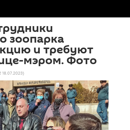
трудники
о зоопарка
акцию и требуют
вице-мэром. Фото
2 18.07.2023
)