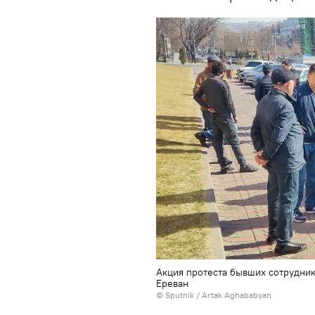
Акция протеста бывших сотрудник
Еревaн
© Sputnik / Artak Aghababyan