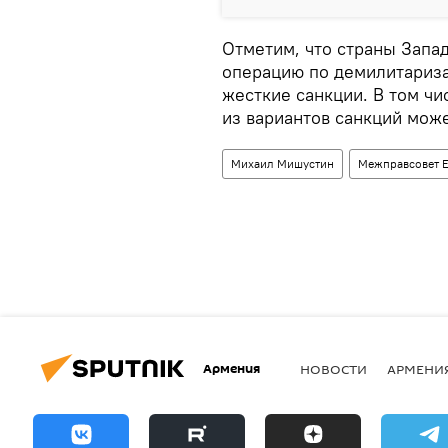
Отметим, что страны Запад
операцию по демилитариз
жесткие санкции. В том чи
из вариантов санкций може
Михаил Мишустин
Межправсовет 
Армения
НОВОСТИ
АРМЕНИ