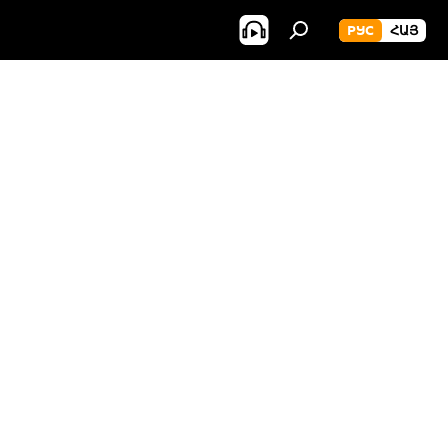
РУС
ՀԱՅ