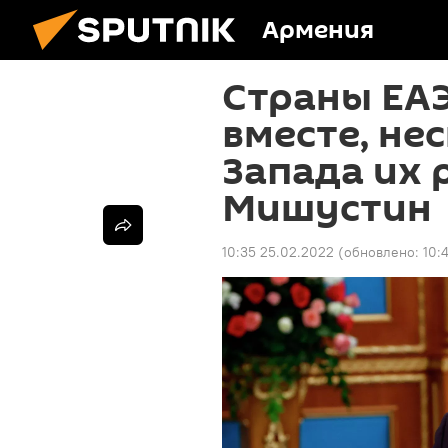
Армения
Страны ЕА
вместе, не
Запада их 
Мишустин
10:35 25.02.2022
(обновлено:
10: