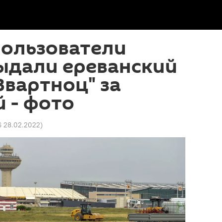
пользователи
ыдали ереванский
Звартноц" за
 - фото
6 28.02.2022
)