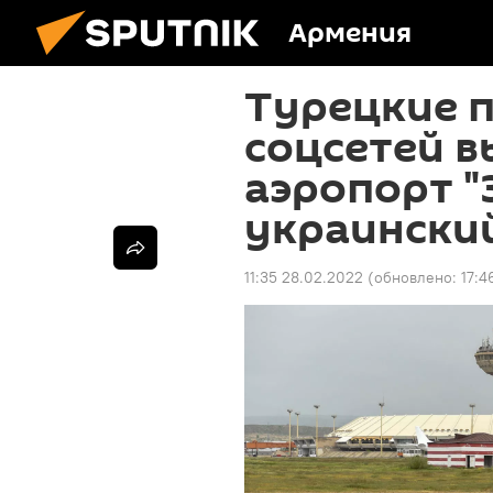
Армения
Турецкие 
соцсетей в
аэропорт "
украинский
11:35 28.02.2022
(обновлено:
17:4