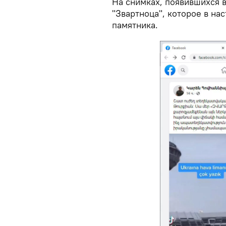
На снимках, появившихся в
"Звартноца", которое в на
памятника.