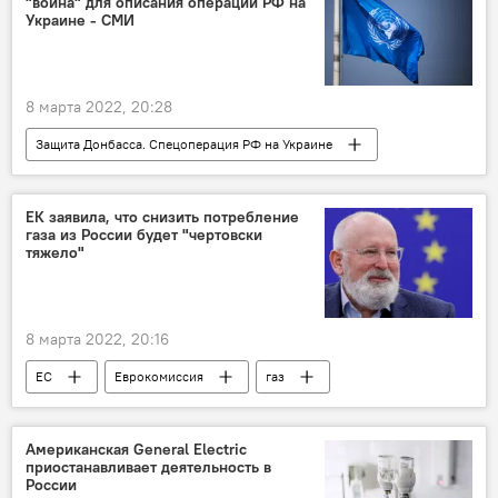
"война" для описания операции РФ на
Украине - СМИ
8 марта 2022, 20:28
Защита Донбасса. Спецоперация РФ на Украине
ООН
Россия
Украина
ЕК заявила, что снизить потребление
газа из России будет "чертовски
тяжело"
8 марта 2022, 20:16
ЕС
Еврокомиссия
газ
Россия
план
сокращение
Американская General Electric
приостанавливает деятельность в
России