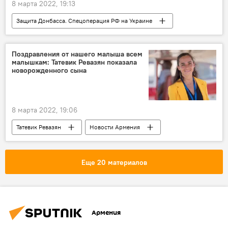
8 марта 2022, 19:13
Защита Донбасса. Спецоперация РФ на Украине
Украина
беженцы
криминал
КПП
Минобороны России
Поздравления от нашего малыша всем
малышкам: Татевик Ревазян показала
новорожденного сына
8 марта 2022, 19:06
Татевик Ревазян
Новости Армения
Общество
Армения
авиация
Еще 20 материалов
Армения