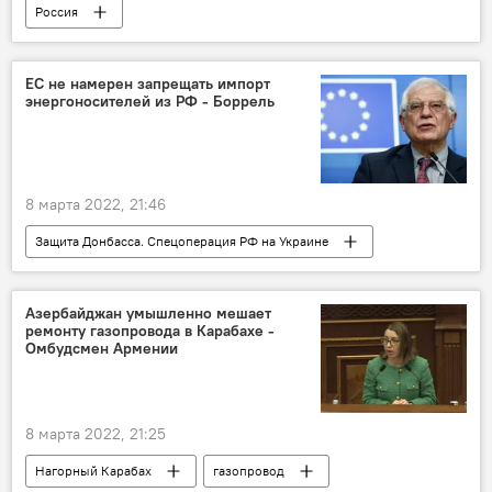
Россия
Защита Донбасса. Спецоперация РФ на Украине
ресторан
санкции
ЕС не намерен запрещать импорт
энергоносителей из РФ - Боррель
8 марта 2022, 21:46
Защита Донбасса. Спецоперация РФ на Украине
Жозеп Боррель
газ
Россия
Азербайджан умышленно мешает
ремонту газопровода в Карабахе -
Омбудсмен Армении
8 марта 2022, 21:25
Нагорный Карабах
газопровод