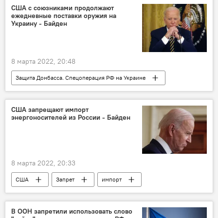
США с союзниками продолжают
ежедневные поставки оружия на
Украину - Байден
8 марта 2022, 20:48
Защита Донбасса. Спецоперация РФ на Украине
Джо Байден
Россия
США
Украина
США запрещают импорт
энергоносителей из России - Байден
8 марта 2022, 20:33
США
Запрет
импорт
Россия
нефть
газ
В ООН запретили использовать слово