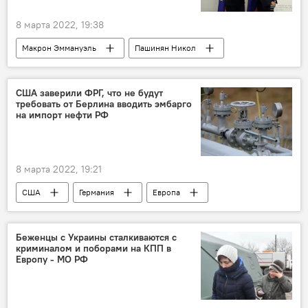
8 марта 2022, 19:38
Макрон Эммануэль
Пашинян Никол
визит
Армения
Франция
Новости Армения
США заверили ФРГ, что не будут
требовать от Берлина вводить эмбарго
на импорт нефти РФ
8 марта 2022, 19:21
США
Германия
Европа
Беженцы с Украины сталкиваются с
криминалом и поборами на КПП в
Европу - МО РФ