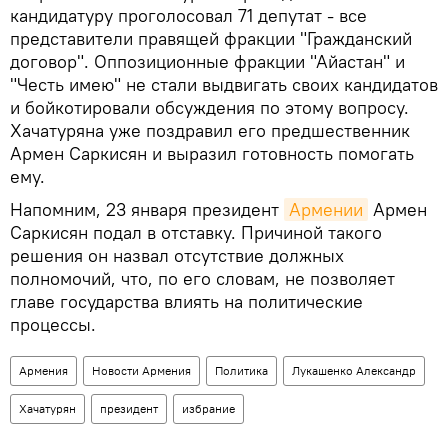
кандидатуру проголосовал 71 депутат - все
представители правящей фракции "Гражданский
договор". Оппозиционные фракции "Айастан" и
"Честь имею" не стали выдвигать своих кандидатов
и бойкотировали обсуждения по этому вопросу.
Хачатуряна уже поздравил его предшественник
Армен Саркисян и выразил готовность помогать
ему.
Напомним, 23 января президент
Армении
Армен
Саркисян подал в отставку. Причиной такого
решения он назвал отсутствие должных
полномочий, что, по его словам, не позволяет
главе государства влиять на политические
процессы.
Армения
Новости Армения
Политика
Лукашенко Александр
Хачатурян
президент
избрание