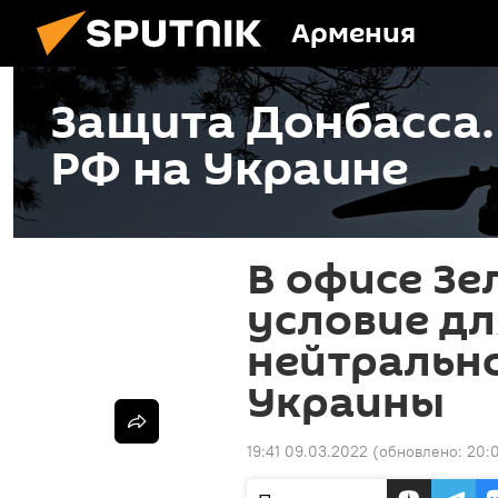
Армения
Защита Донбасса
РФ на Украине
В офисе Зе
условие д
нейтрально
Украины
19:41 09.03.2022
(обновлено:
20: