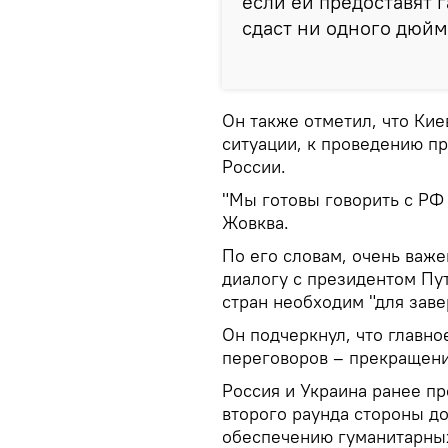
если ей предоставят 
сдаст ни одного дюйм
Он также отметил, что Ки
ситуации, к проведению п
России.
"Мы готовы говорить с РФ 
Жовква.
По его словам, очень важе
диалогу с президентом Пу
стран необходим "для зав
Он подчеркнул, что главно
переговоров – прекращени
Россия и Украина ранее пр
второго раунда стороны д
обеспечению гуманитарных