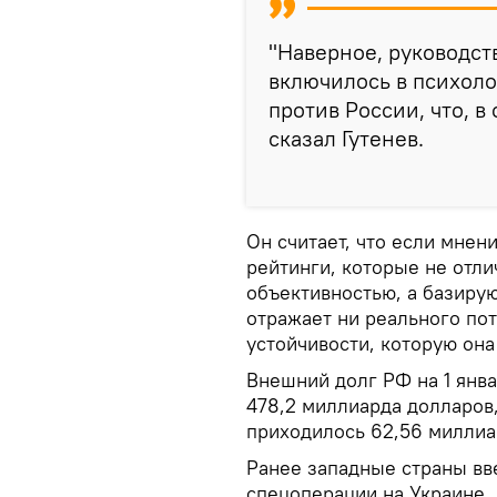
"Наверное, руководст
включилось в психол
против России, что, в
сказал Гутенев.
Он считает, что если мнен
рейтинги, которые не отл
объективностью, а базирую
отражает ни реального по
устойчивости, которую он
Внешний долг РФ на 1 янва
478,2 миллиарда долларов
приходилось 62,56 миллиа
Ранее западные страны вв
спецоперации на Украине. 