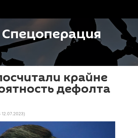
. Спецоперация
посчитали крайне
оятность дефолта
4 12.07.2023
)