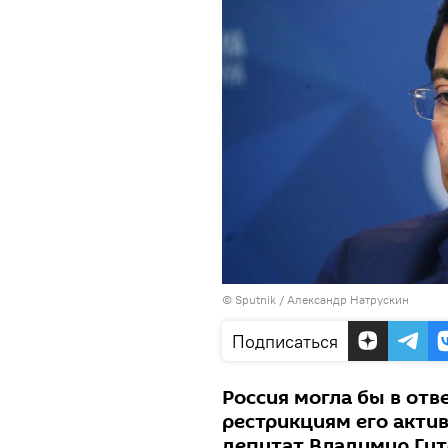
© Sputnik / Александр Натрускин
Подписаться
Россия могла бы в отв
рестрикциям его актив
депутат Владимир Гут