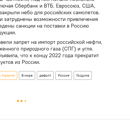
лючая Сбербанк и ВТБ. Евросоюз, США,
 закрыли небо для российских самолетов.
и затруднены возможности привлечения
едены санкции на поставки в Россию
укции.
ввели запрет на импорт российской нефти,
енного природного газа (СПГ) и угля.
явила, что к концу 2022 года прекратит
уктов из России.
а Украине
В мире
дефолт
Россия
Госдума