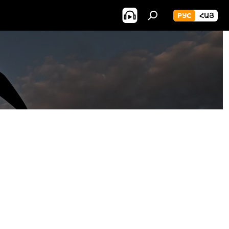
РУС
ՀԱՅ