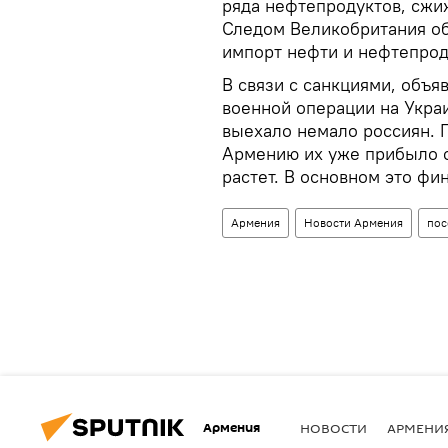
ряда нефтепродуктов, сжиж
Следом Великобритания объ
импорт нефти и нефтепрод
В связи с санкциями, объ
военной операции на Украи
выехало немало россиян. 
Армению их уже прибыло от
растет. В основном это фи
Армения
Новости Армения
пос
Армения
НОВОСТИ
АРМЕНИ