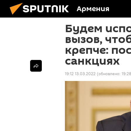
Армения
Будем испо
вызов, что
крепче: по
санкциях
19:12 13.03.2022
(обновлено:
19:2