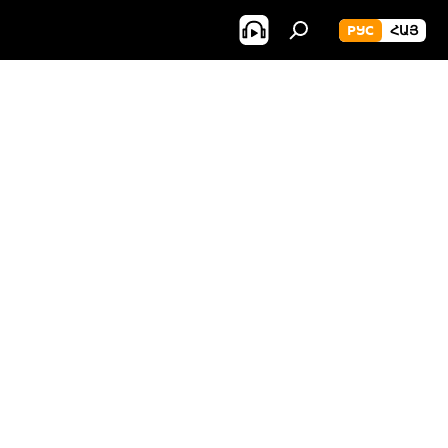
РУС
ՀԱՅ