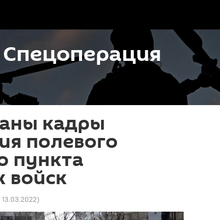
. Спецоперация
аны кадры
ия полевого
о пункта
х войск
4 13.03.2022
)