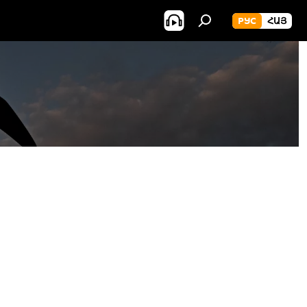
РУС
ՀԱՅ