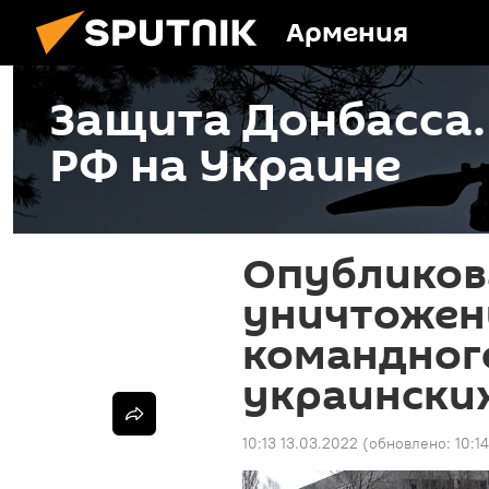
Армения
Защита Донбасса
РФ на Украине
Опубликов
уничтожен
командног
украински
10:13 13.03.2022
(обновлено:
10:1