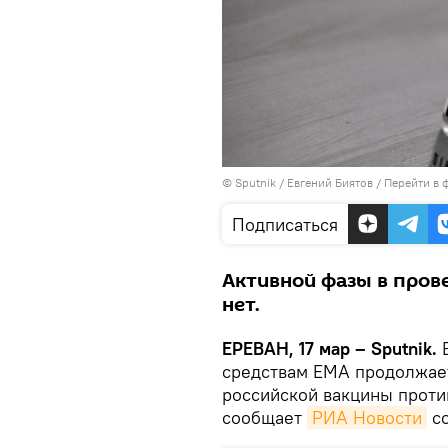
© Sputnik / Евгений Биятов
/
Перейти в 
Подписаться
Активной фазы в пров
нет.
ЕРЕВАН, 17 мар – Sputnik.
Е
средствам ЕМА продолжае
российской вакцины проти
сообщает
РИА Новости
со