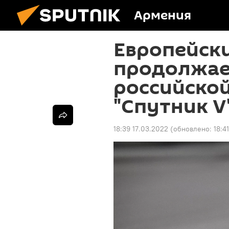
Армения
Европейск
продолжае
российско
"Спутник V
18:39 17.03.2022
(обновлено:
18:4