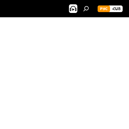
РУС
ՀԱՅ