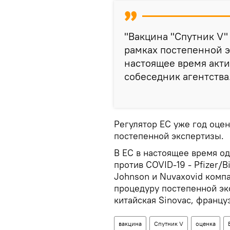
"Вакцина "Спутник V"
рамках постепенной э
настоящее время актив
собеседник агентства
Регулятор ЕС уже год оцен
постепенной экспертизы.
В ЕС в настоящее время о
против COVID-19 - Pfizer/
Johnson и Nuvaxovid комп
процедуру постепенной эк
китайская Sinovac, француз
вакцина
Спутник V
оценка