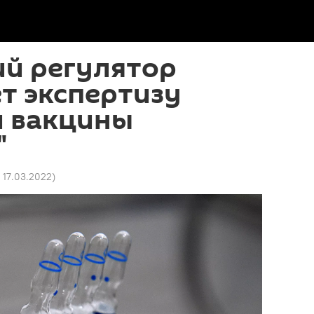
ий регулятор
т экспертизу
й вакцины
"
1 17.03.2022
)