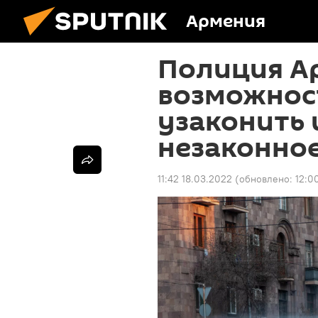
Армения
Полиция А
возможнос
узаконить
незаконно
11:42 18.03.2022
(обновлено:
12:0