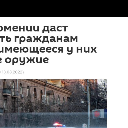
рмении даст
ть гражданам
 имеющееся у них
е оружие
0 18.03.2022
)