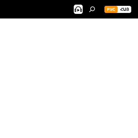
РУС
ՀԱՅ