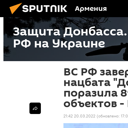
Армения
Защита Донбасса
РФ на Украине
ВС РФ зав
нацбата "Д
поразила 
объектов -
21:42 20.03.2022
(обновлено:
17: