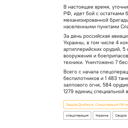
В настоящее время, уточ
РФ, идет бой с остатками 
механизированной бригады
населенными пунктами Сла
За день российская авиац
Украины, в том числе 4 ко
артиллерийских орудий, 5
вооружения и боеприпасов
техники. Уничтожено 7 бес
Всего с начала спецопера
беспилотников и 1 483 тан
залпового огня, 584 оруди
1279 единиц специальной 
Защита Донбасса. Спецоперация РФ н
спецоперация
Украина
Сводка