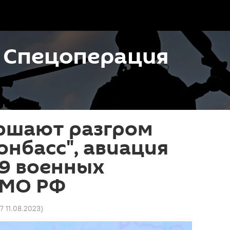
. Спецоперация
ершают разгром
онбасс", авиация
89 военных
 МО РФ
07 11.08.2023
)