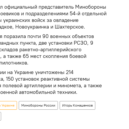
нил официальный представитель Минобороны
боевиков и подразделениями 54-й отдельной
 украинских войск за овладение
дкое, Новоукраинка и Шахтерское.
ия поразила почти 90 военных объектов
мандных пункта, две установки РСЗО, 9
 складов ракетно-артиллерийского
, а также 65 мест скопления боевой
пилотников.
ции на Украине уничтожены 214
ка, 150 установок реактивной системы
я полевой артиллерии и миномета, а также
военной автомобильной техники.
а Украине
Минобороны России
Игорь Конашенков