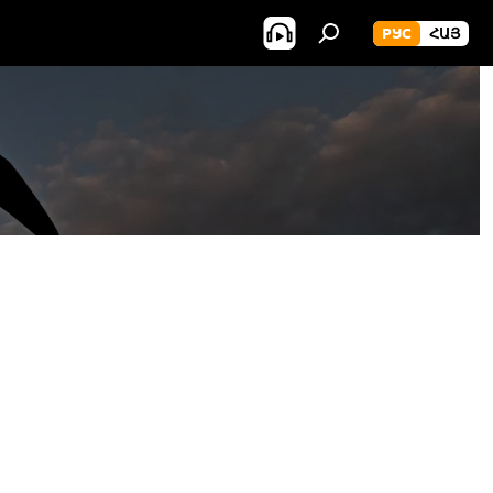
РУС
ՀԱՅ