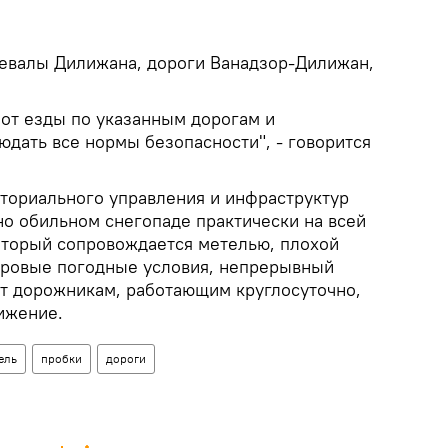
евалы Дилижана, дороги Ванадзор-Дилижан,
от езды по указанным дорогам и
дать все нормы безопасности", - говорится
ториального управления и инфраструктур
о обильном снегопаде практически на всей
оторый сопровождается метелью, плохой
уровые погодные условия, непрерывный
ют дорожникам, работающим круглосуточно,
ижение.
ель
пробки
дороги