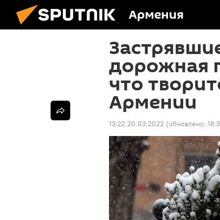
Армения
Застрявшие
дорожная 
что творит
Армении
13:22 20.03.2022
(обновлено:
18: