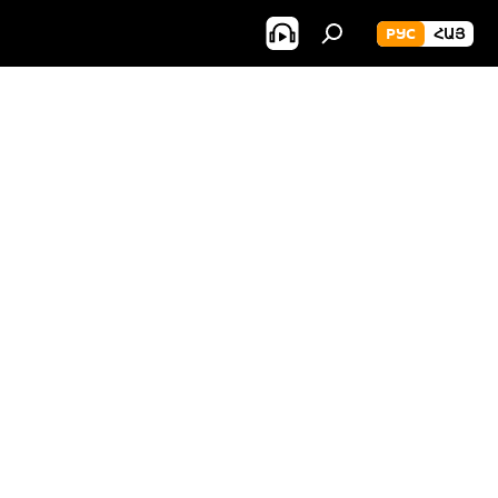
РУС
ՀԱՅ