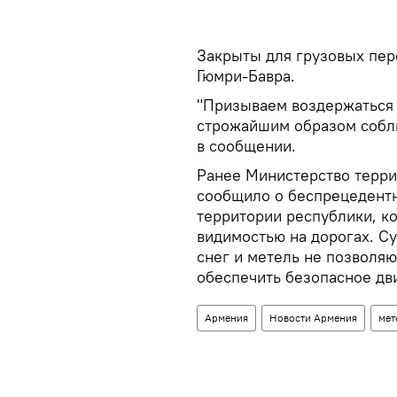
Закрыты для грузовых пер
Гюмри-Бавра.
"Призываем воздержаться 
строжайшим образом соблю
в сообщении.
Ранее Министерство терри
сообщило о беспрецедентн
территории республики, к
видимостью на дорогах. С
снег и метель не позволя
обеспечить безопасное дв
Армения
Новости Армения
мет