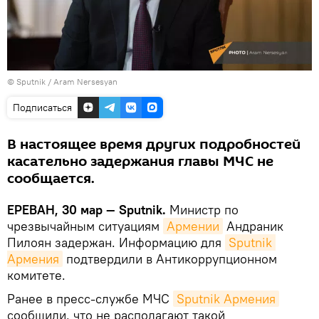
© Sputnik / Aram Nersesyan
Подписаться
В настоящее время других подробностей
касательно задержания главы МЧС не
сообщается.
ЕРЕВАН, 30 мар — Sputnik.
Министр по
чрезвычайным ситуациям
Армении
Андраник
Пилоян задержан. Информацию для
Sputnik 
Армения
подтвердили в Антикоррупционном
комитете.
Ранее в пресс-службе МЧС
Sputnik Армения
сообщили, что не располагают такой