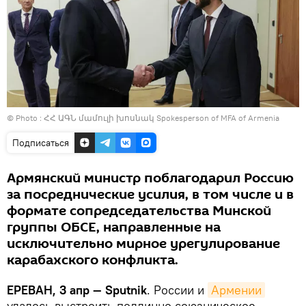
© Photo : ՀՀ ԱԳՆ մամուլի խոսնակ Spokesperson of MFA of Armenia
Подписаться
Армянский министр поблагодарил Россию
за посреднические усилия, в том числе и в
формате сопредседательства Минской
группы ОБСЕ, направленные на
исключительно мирное урегулирование
карабахского конфликта.
ЕРЕВАН, 3 апр — Sputnik
. России и
Армении
удалось выстроить подлинно союзническое