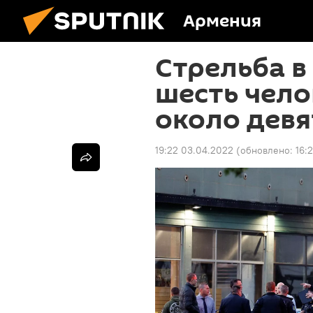
Армения
Стрельба в
шесть чело
около дев
19:22 03.04.2022
(обновлено:
16: