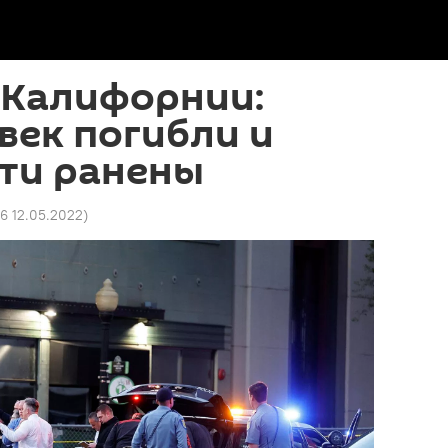
 Калифорнии:
век погибли и
яти ранены
26 12.05.2022
)