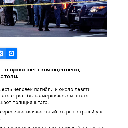
сто происшествия оцеплено,
атели.
Шесть человек погибли и около девяти
ьтате стрельбы в американском штате
щает полиция штата.
оскресенье неизвестный открыл стрельбу в
.
происшествия оцеплено полицией, здесь же