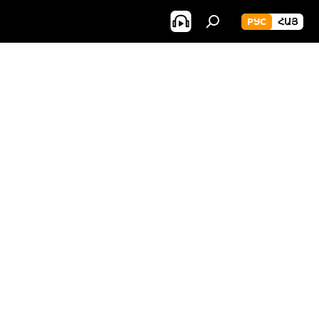
РУС
ՀԱՅ