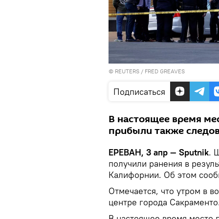
©
REUTERS
/ FRED GREAVES
Подписаться
В настоящее время ме
прибыли также следов
ЕРЕВАН, 3 апр — Sputnik
. 
получили ранения в резул
Калифорнии. Об этом сооб
Отмечается, что утром в в
центре города Сакраменто
В настоящее время место 