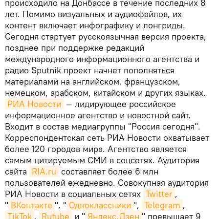
происходило на Донбассе в течение последних 8
лет. Помимо визуальных и аудиофайлов, их
контент включает инфографику и лонгриды.
Сегодня стартует русскоязычная версия проекта,
позднее при поддержке редакций
международного информационного агентства и
радио Sputnik проект начнет пополняться
материалами на английском, французском,
немецком, арабском, китайском и других языках.
РИА Новости
— лидирующее российское
информационное агентство и новостной сайт.
Входит в состав медиагруппы "Россия сегодня".
Корреспондентская сеть РИА Новости охватывает
более 120 городов мира. Агентство является
самым цитируемым СМИ в соцсетях. Аудитория
сайта
RIA.ru
составляет более 6 млн
пользователей ежедневно. Совокупная аудитория
РИА Новости в социальных сетях
Twitter
,
"
ВКонтакте
", "
Одноклассники
",
Telegram
,
TikTok
,
Rutube
и "
Яндекс.Дзен
" превышает 9